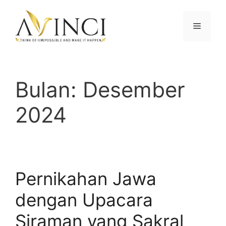
Langsung
ke
Menu
isi
Bulan:
Desember
2024
Pernikahan Jawa
dengan Upacara
Siraman yang Sakral