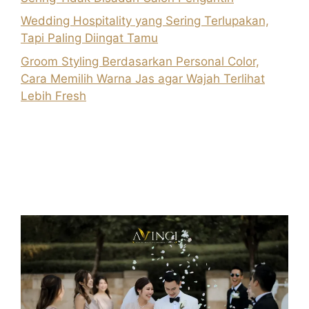
Wedding Hospitality yang Sering Terlupakan,
Tapi Paling Diingat Tamu
Groom Styling Berdasarkan Personal Color,
Cara Memilih Warna Jas agar Wajah Terlihat
Lebih Fresh