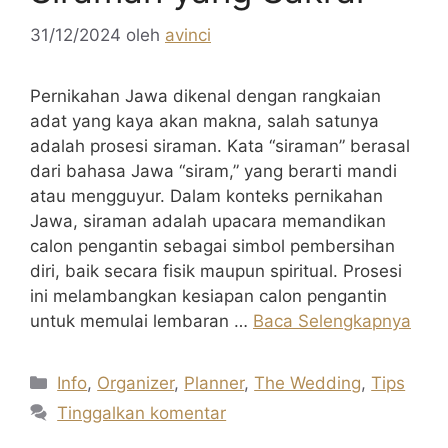
31/12/2024
oleh
avinci
Pernikahan Jawa dikenal dengan rangkaian
adat yang kaya akan makna, salah satunya
adalah prosesi siraman. Kata “siraman” berasal
dari bahasa Jawa “siram,” yang berarti mandi
atau mengguyur. Dalam konteks pernikahan
Jawa, siraman adalah upacara memandikan
calon pengantin sebagai simbol pembersihan
diri, baik secara fisik maupun spiritual. Prosesi
ini melambangkan kesiapan calon pengantin
untuk memulai lembaran …
Baca Selengkapnya
Kategori
Info
,
Organizer
,
Planner
,
The Wedding
,
Tips
Tinggalkan komentar