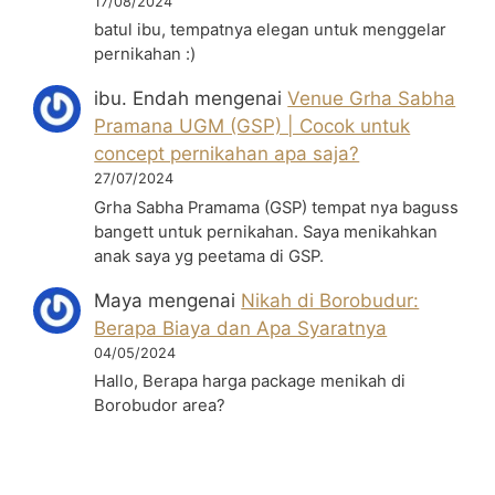
17/08/2024
batul ibu, tempatnya elegan untuk menggelar
pernikahan :)
ibu. Endah
mengenai
Venue Grha Sabha
Pramana UGM (GSP) | Cocok untuk
concept pernikahan apa saja?
27/07/2024
Grha Sabha Pramama (GSP) tempat nya baguss
bangett untuk pernikahan. Saya menikahkan
anak saya yg peetama di GSP.
Maya
mengenai
Nikah di Borobudur:
Berapa Biaya dan Apa Syaratnya
04/05/2024
Hallo, Berapa harga package menikah di
Borobudor area?