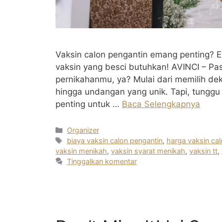
Vaksin calon pengantin emang penting? Eit
vaksin yang besci butuhkan! AVINCI – P
pernikahanmu, ya? Mulai dari memilih dek
hingga undangan yang unik. Tapi, tunggu d
penting untuk …
Baca Selengkapnya
Kategori
Organizer
Tag
biaya vaksin calon pengantin
,
harga vaksin ca
vaksin menikah
,
vaksin syarat menikah
,
vaksin tt
,
Tinggalkan komentar