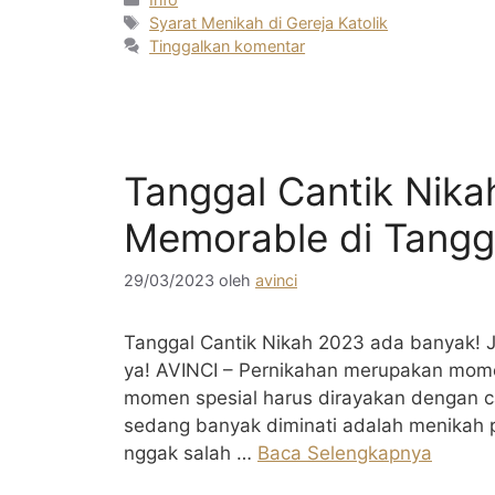
Tag
Syarat Menikah di Gereja Katolik
Tinggalkan komentar
Tanggal Cantik Nik
Memorable di Tangga
29/03/2023
oleh
avinci
Tanggal Cantik Nikah 2023 ada banyak! J
ya! AVINCI – Pernikahan merupakan momen
momen spesial harus dirayakan dengan ca
sedang banyak diminati adalah menikah p
nggak salah …
Baca Selengkapnya