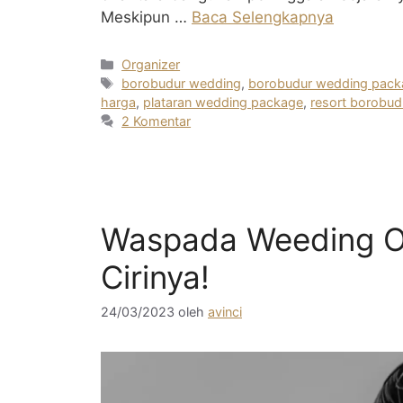
Meskipun …
Baca Selengkapnya
Kategori
Organizer
Tag
borobudur wedding
,
borobudur wedding pack
harga
,
plataran wedding package
,
resort borobud
2 Komentar
Waspada Weeding Org
Cirinya!
24/03/2023
oleh
avinci