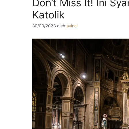
Don’t Miss It! Ini Sy
Katolik
30/03/2023
oleh
avinci