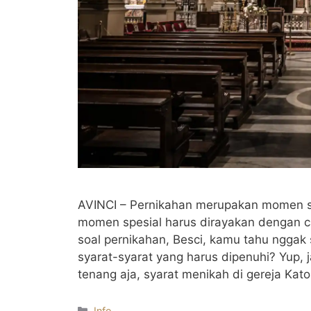
AVINCI – Pernikahan merupakan momen sp
momen spesial harus dirayakan dengan 
soal pernikahan, Besci, kamu tahu nggak s
syarat-syarat yang harus dipenuhi? Yup,
tenang aja, syarat menikah di gereja Kat
Kategori
Info