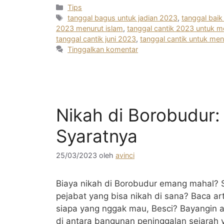
Kategori
Tips
Tag
tanggal bagus untuk jadian 2023
,
tanggal bai
2023 menurut islam
,
tanggal cantik 2023 untuk m
tanggal cantik juni 2023
,
tanggal cantik untuk me
Tinggalkan komentar
Nikah di Borobudur:
Syaratnya
25/03/2023
oleh
avinci
Biaya nikah di Borobudur emang mahal? S
pejabat yang bisa nikah di sana? Baca art
siapa yang nggak mau, Besci? Bayangin a
di antara bangunan peninggalan sejarah