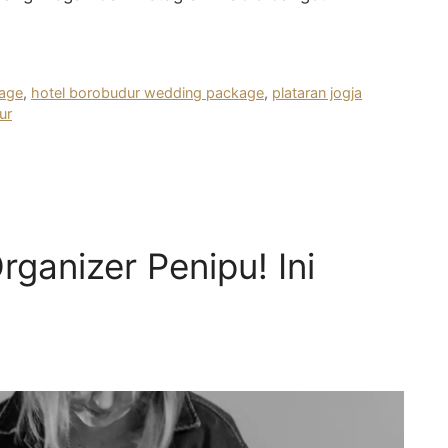
age
,
hotel borobudur wedding package
,
plataran jogja
ur
anizer Penipu! Ini