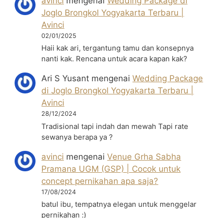
avinci
mengenai
Wedding Package di
Joglo Brongkol Yogyakarta Terbaru |
Avinci
02/01/2025
Haii kak ari, tergantung tamu dan konsepnya
nanti kak. Rencana untuk acara kapan kak?
Ari S Yusant
mengenai
Wedding Package
di Joglo Brongkol Yogyakarta Terbaru |
Avinci
28/12/2024
Tradisional tapi indah dan mewah Tapi rate
sewanya berapa ya ?
avinci
mengenai
Venue Grha Sabha
Pramana UGM (GSP) | Cocok untuk
concept pernikahan apa saja?
17/08/2024
batul ibu, tempatnya elegan untuk menggelar
pernikahan :)