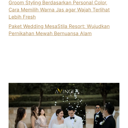
Groom Styling Berdasarkan Personal Color,
Cara Memilih Warna Jas agar Wajah Terlihat
Lebih Fresh
Paket Wedding MesaStila Resort: Wujudkan
Pernikahan Mewah Bernuansa Alam