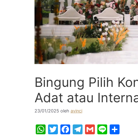
Bingung Pilih Ko
Adat atau Intern
23/01/2025
oleh
avinci
W
T
F
T
G
Li
S