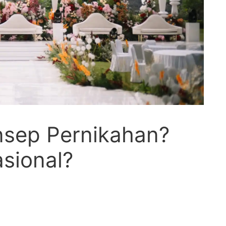
nsep Pernikahan?
asional?