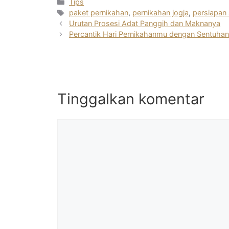
at
itt
c
e
ai
e
ar
Kategori
Tips
Tag
paket pernikahan
,
pernikahan jogja
,
persiapan
s
er
e
gr
l
e
Urutan Prosesi Adat Panggih dan Maknanya
A
b
a
Percantik Hari Pernikahanmu dengan Sentuhan
p
o
m
p
o
k
Tinggalkan komentar
Komentar