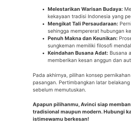
Melestarikan Warisan Budaya:
Mem
kekayaan tradisi Indonesia yang pen
Mengikat Tali Persaudaraan:
Perni
sehingga mempererat hubungan ke
Penuh Makna dan Keunikan:
Prose
sungkeman memiliki filosofi mend
Keindahan Busana Adat:
Busana ad
memberikan kesan anggun dan aute
Pada akhirnya, pilihan konsep pernikaha
pasangan. Pertimbangkan latar belakang
sebelum memutuskan.
Apapun pilihanmu, Avinci siap memba
tradisional maupun modern. Hubungi ka
istimewamu berkesan!