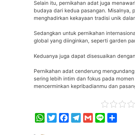
Selain itu, pernikahan adat juga menawa
budaya dari kedua pasangan. Misalnya, 
menghadirkan kekayaan tradisi unik dala
Sedangkan untuk pernikahan internasion
global yang diinginkan, seperti garden par
Keduanya juga dapat disesuaikan dengan
Pernikahan adat cenderung mengundang l
sering lebih intim dan fokus pada momen
mencerminkan kepribadianmu dan pasang
W
T
F
T
G
Li
S
h
w
a
el
m
n
h