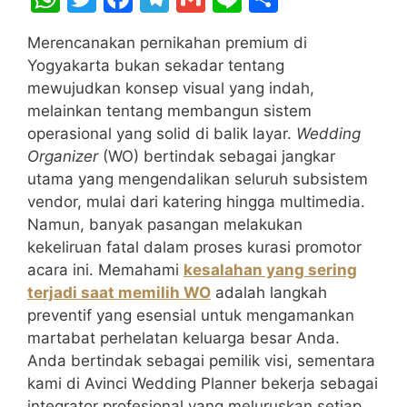
h
w
a
el
m
n
h
Merencanakan pernikahan premium di
at
itt
c
e
ai
e
ar
Yogyakarta bukan sekadar tentang
s
er
e
gr
l
e
mewujudkan konsep visual yang indah,
A
b
a
melainkan tentang membangun sistem
operasional yang solid di balik layar.
Wedding
p
o
m
Organizer
(WO) bertindak sebagai jangkar
p
o
utama yang mengendalikan seluruh subsistem
k
vendor, mulai dari katering hingga multimedia.
Namun, banyak pasangan melakukan
kekeliruan fatal dalam proses kurasi promotor
acara ini. Memahami
kesalahan yang sering
terjadi saat memilih WO
adalah langkah
preventif yang esensial untuk mengamankan
martabat perhelatan keluarga besar Anda.
Anda bertindak sebagai pemilik visi, sementara
kami di Avinci Wedding Planner bekerja sebagai
integrator profesional yang meluruskan setiap