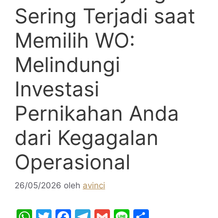
Sering Terjadi saat
Memilih WO:
Melindungi
Investasi
Pernikahan Anda
dari Kegagalan
Operasional
26/05/2026
oleh
avinci
W
T
F
T
G
Li
S