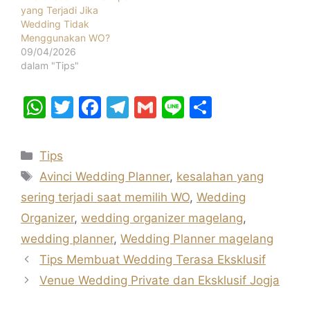
yang Terjadi Jika
Wedding Tidak
Menggunakan WO?
09/04/2026
dalam "Tips"
W
T
F
T
G
Li
S
h
w
a
el
m
n
h
at
itt
c
e
ai
e
ar
Kategori
Tips
s
er
e
gr
l
e
Tag
Avinci Wedding Planner
,
kesalahan yang
A
b
a
sering terjadi saat memilih WO
,
Wedding
p
o
m
Organizer
,
wedding organizer magelang
,
p
o
wedding planner
,
Wedding Planner magelang
k
Tips Membuat Wedding Terasa Eksklusif
Venue Wedding Private dan Eksklusif Jogja