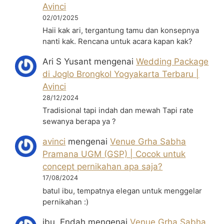
Avinci
02/01/2025
Haii kak ari, tergantung tamu dan konsepnya
nanti kak. Rencana untuk acara kapan kak?
Ari S Yusant
mengenai
Wedding Package
di Joglo Brongkol Yogyakarta Terbaru |
Avinci
28/12/2024
Tradisional tapi indah dan mewah Tapi rate
sewanya berapa ya ?
avinci
mengenai
Venue Grha Sabha
Pramana UGM (GSP) | Cocok untuk
concept pernikahan apa saja?
17/08/2024
batul ibu, tempatnya elegan untuk menggelar
pernikahan :)
ibu. Endah
mengenai
Venue Grha Sabha