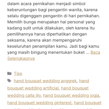
dalam acara pernikahan menjadi simbol
keberuntungan bagi pengantin wanita, karena
selalu digenggam pengantin di hari pernikahan.
Memilih bunga merupakan hal personal yang
kadang sulit untuk dilakukan, oleh karena itu
pemilihannya harus diperhatikan dengan
seksama, karena akan mempengaruhi
keseluruhan penampilan kamu. Jadi bagi kamu
yang masih bingung menentukan buket …
Baca
Selengkapnya
Kategori
Tips
Tag
hand bouquet wedding anggrek
,
hand
bouquet wedding artificial
,
hand bouquet
wedding calla lily
,
hand bouquet wedding jogja
,
hand bouquet wedding pinterest
,
hand bouquet