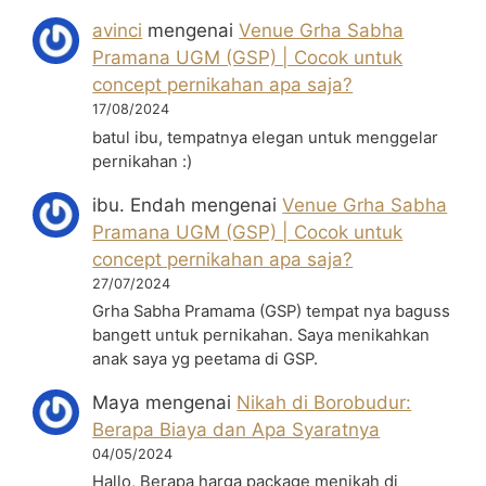
avinci
mengenai
Venue Grha Sabha
Pramana UGM (GSP) | Cocok untuk
concept pernikahan apa saja?
17/08/2024
batul ibu, tempatnya elegan untuk menggelar
pernikahan :)
ibu. Endah
mengenai
Venue Grha Sabha
Pramana UGM (GSP) | Cocok untuk
concept pernikahan apa saja?
27/07/2024
Grha Sabha Pramama (GSP) tempat nya baguss
bangett untuk pernikahan. Saya menikahkan
anak saya yg peetama di GSP.
Maya
mengenai
Nikah di Borobudur:
Berapa Biaya dan Apa Syaratnya
04/05/2024
Hallo, Berapa harga package menikah di