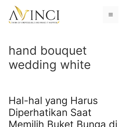
Langsung
ke
Menu
isi
hand bouquet
wedding white
Hal-hal yang Harus
Diperhatikan Saat
Memilih Buket Bunga di