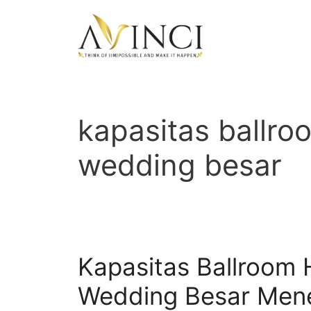
Langsung
ke
isi
kapasitas ballro
wedding besar
Kapasitas Ballroom 
Wedding Besar Men