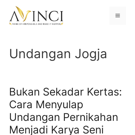
Langsung
ke
Menu
isi
Undangan Jogja
Bukan Sekadar Kertas:
Cara Menyulap
Undangan Pernikahan
Menjadi Karya Seni