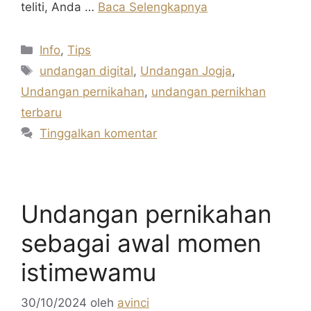
teliti, Anda …
Baca Selengkapnya
Kategori
Info
,
Tips
Tag
undangan digital
,
Undangan Jogja
,
Undangan pernikahan
,
undangan pernikhan
terbaru
Tinggalkan komentar
Undangan pernikahan
sebagai awal momen
istimewamu
30/10/2024
oleh
avinci