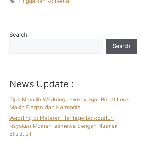
Tinggalkan komentar
Search
Search
News Update :
Tips Memilih Wedding Jewelry agar Bridal Look
Makin Elegan dan Harmonis
Wedding di Plataran Heritage Borobudur:
Rayakan Momen Istimewa dengan Nuansa
Eksklusif