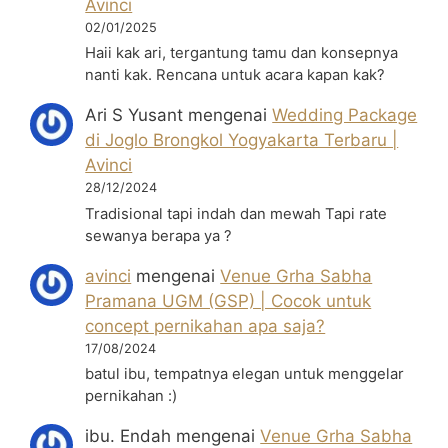
Avinci
02/01/2025
Haii kak ari, tergantung tamu dan konsepnya
nanti kak. Rencana untuk acara kapan kak?
Ari S Yusant
mengenai
Wedding Package
di Joglo Brongkol Yogyakarta Terbaru |
Avinci
28/12/2024
Tradisional tapi indah dan mewah Tapi rate
sewanya berapa ya ?
avinci
mengenai
Venue Grha Sabha
Pramana UGM (GSP) | Cocok untuk
concept pernikahan apa saja?
17/08/2024
batul ibu, tempatnya elegan untuk menggelar
pernikahan :)
ibu. Endah
mengenai
Venue Grha Sabha