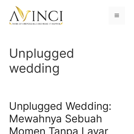
Langsung
ke
Menu
isi
Unplugged
wedding
Unplugged Wedding:
Mewahnya Sebuah
Momen Tanpa Layar