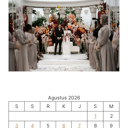
Agustus 2026
S
S
R
K
J
S
M
1
2
3
4
5
6
7
8
9