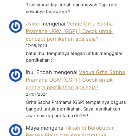
Tradisional tapi indah dan mewah Tapi rate
sewanya berapa ya ?
avinci
mengenai
Venue Grha Sabha
Pramana UGM (GSP) | Cocok untuk
concept pernikahan apa saja?
17/08/2024
batul ibu, tempatnya elegan untuk menggelar
pernikahan :)
ibu. Endah
mengenai
Venue Grha Sabha
Pramana UGM (GSP) | Cocok untuk
concept pernikahan apa saja?
27/07/2024
Grha Sabha Pramama (GSP) tempat nya baguss
bangett untuk pernikahan. Saya menikahkan
anak saya yg peetama di GSP.
Maya
mengenai
Nikah di Borobudur:
Berapa Biaya dan Apa Syaratnya