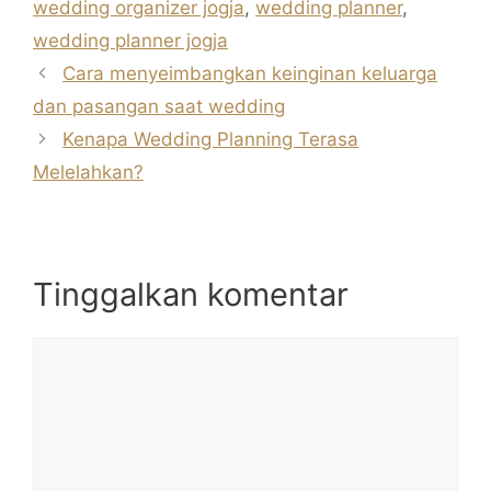
A
b
a
wedding organizer jogja
,
wedding planner
,
p
o
m
wedding planner jogja
p
o
Cara menyeimbangkan keinginan keluarga
k
dan pasangan saat wedding
Kenapa Wedding Planning Terasa
Melelahkan?
Tinggalkan komentar
Komentar