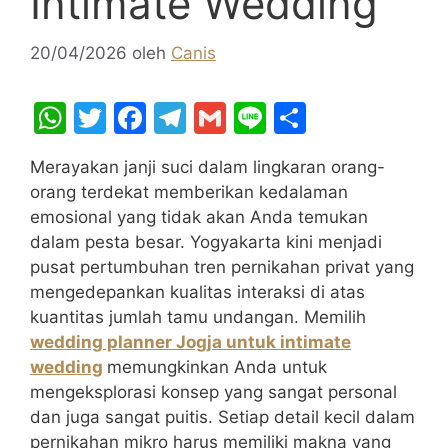
Intimate Wedding
20/04/2026
oleh
Canis
W
T
F
T
G
Li
S
h
w
a
el
m
n
h
Merayakan janji suci dalam lingkaran orang-
at
itt
c
e
ai
e
ar
orang terdekat memberikan kedalaman
s
er
e
gr
l
e
emosional yang tidak akan Anda temukan
A
b
a
dalam pesta besar. Yogyakarta kini menjadi
pusat pertumbuhan tren pernikahan privat yang
p
o
m
mengedepankan kualitas interaksi di atas
p
o
kuantitas jumlah tamu undangan. Memilih
k
wedding planner Jogja untuk intimate
wedding
memungkinkan Anda untuk
mengeksplorasi konsep yang sangat personal
dan juga sangat puitis. Setiap detail kecil dalam
pernikahan mikro harus memiliki makna yang