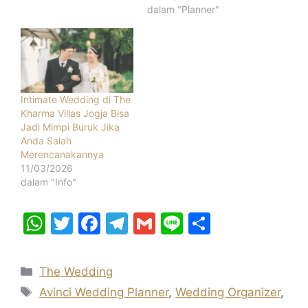
dalam "Planner"
Intimate Wedding di The
Kharma Villas Jogja Bisa
Jadi Mimpi Buruk Jika
Anda Salah
Merencanakannya
11/03/2026
dalam "Info"
W
T
F
T
G
Li
S
h
w
a
el
m
n
h
at
itt
c
e
ai
e
ar
Kategori
The Wedding
s
er
e
gr
l
e
Tag
Avinci Wedding Planner
,
Wedding Organizer
,