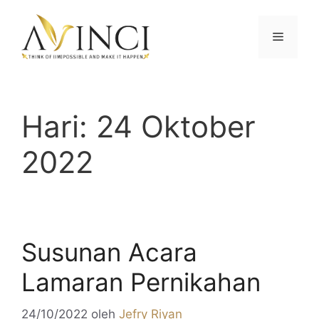
Langsung
ke
Menu
isi
Hari:
24 Oktober
2022
Susunan Acara
Lamaran Pernikahan
24/10/2022
oleh
Jefry Riyan