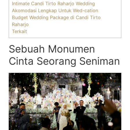
Intimate Candi Tirto Raharjo Wedding
Akomodasi Lengkap Untuk Wed-cation
Budget Wedding Package di Candi Tirto
Raharjo
Terkait
Sebuah Monumen
Cinta Seorang Seniman