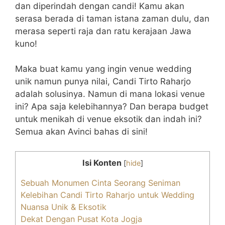
A
b
a
dan diperindah dengan candi! Kamu akan
serasa berada di taman istana zaman dulu, dan
p
o
m
merasa seperti raja dan ratu kerajaan Jawa
p
o
kuno!
k
Maka buat kamu yang ingin venue wedding
unik namun punya nilai, Candi Tirto Raharjo
adalah solusinya. Namun di mana lokasi venue
ini? Apa saja kelebihannya? Dan berapa budget
untuk menikah di venue eksotik dan indah ini?
Semua akan Avinci bahas di sini!
Isi Konten
[
hide
]
Sebuah Monumen Cinta Seorang Seniman
Kelebihan Candi Tirto Raharjo untuk Wedding
Nuansa Unik & Eksotik
Dekat Dengan Pusat Kota Jogja