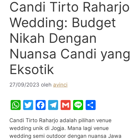
Candi Tirto Raharjo
Wedding: Budget
Nikah Dengan
Nuansa Candi yang
Eksotik
27/09/2023
oleh
avinci
W
T
F
T
G
Li
S
h
w
a
el
m
n
h
Candi Tirto Raharjo adalah pilihan venue
at
itt
c
e
ai
e
ar
wedding unik di Jogja. Mana lagi venue
s
er
e
gr
l
e
wedding semi outdoor dengan nuansa Jawa