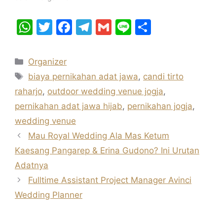
W
T
F
T
G
Li
S
h
w
a
el
m
n
h
at
itt
c
e
ai
e
ar
Kategori
Organizer
s
er
e
gr
l
e
Tag
biaya pernikahan adat jawa
,
candi tirto
A
b
a
raharjo
,
outdoor wedding venue jogja
,
p
o
m
pernikahan adat jawa hijab
,
pernikahan jogja
,
p
o
wedding venue
k
Mau Royal Wedding Ala Mas Ketum
Kaesang Pangarep & Erina Gudono? Ini Urutan
Adatnya
Fulltime Assistant Project Manager Avinci
Wedding Planner