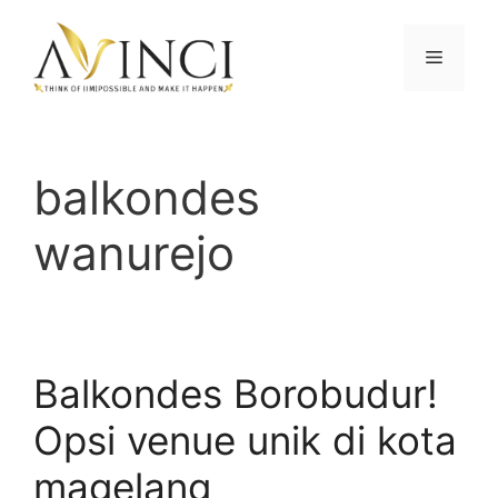
Langsung
ke
Menu
isi
balkondes
wanurejo
Balkondes Borobudur!
Opsi venue unik di kota
magelang