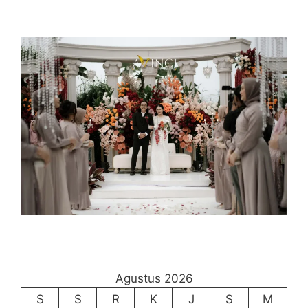
Agustus 2026
S
S
R
K
J
S
M