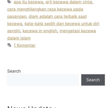
Tag
apa itu kecewa
,
arti kecewa dalam cinta
,
cara menghilangkan rasa kecewa pada
pasangan
,
diam adalah cara terbaik saat
kecewa
,
kata-kata sedih dan kecewa untuk diri
sendiri
,
kecewa in english
,
mengatasi kecewa
dalam islam
1 Komentar
Search
Search