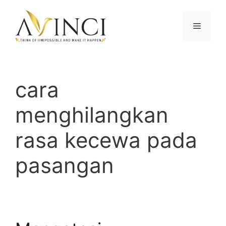
Langsung
ke
Menu
isi
cara
menghilangkan
rasa kecewa pada
pasangan