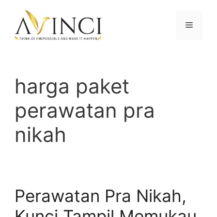
Langsung
ke
Menu
isi
harga paket
perawatan pra
nikah
Perawatan Pra Nikah,
Kunci Tampil Memukau