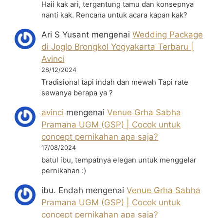
Haii kak ari, tergantung tamu dan konsepnya
nanti kak. Rencana untuk acara kapan kak?
Ari S Yusant
mengenai
Wedding Package
di Joglo Brongkol Yogyakarta Terbaru |
Avinci
28/12/2024
Tradisional tapi indah dan mewah Tapi rate
sewanya berapa ya ?
avinci
mengenai
Venue Grha Sabha
Pramana UGM (GSP) | Cocok untuk
concept pernikahan apa saja?
17/08/2024
batul ibu, tempatnya elegan untuk menggelar
pernikahan :)
ibu. Endah
mengenai
Venue Grha Sabha
Pramana UGM (GSP) | Cocok untuk
concept pernikahan apa saja?