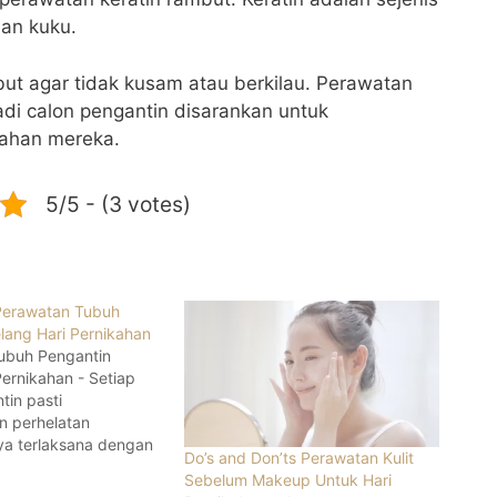
dan kuku.
ut agar tidak kusam atau berkilau. Perawatan
adi calon pengantin disarankan untuk
kahan mereka.
5/5 - (3 votes)
Perawatan Tubuh
lang Hari Pernikahan
ubuh Pengantin
Pernikahan - Setiap
tin pasti
n perhelatan
ya terlaksana dengan
Do’s and Don’ts Perawatan Kulit
n bicara hari
Sebelum Makeup Untuk Hari
ang sempurna, pasti