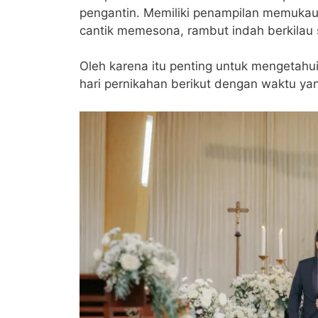
at
itt
c
e
ai
e
ar
pengantin. Memiliki penampilan memukau
s
er
e
gr
l
e
cantik memesona, rambut indah berkilau s
A
b
a
Oleh karena itu penting untuk mengetahu
p
o
m
hari pernikahan berikut dengan waktu ya
p
o
k