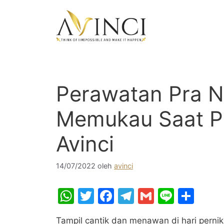
Langsung
ke
isi
Perawatan Pra Ni
Memukau Saat Pe
Avinci
14/07/2022
oleh
avinci
W
T
F
T
G
Li
S
h
w
a
el
m
n
h
Tampil cantik dan menawan di hari perni