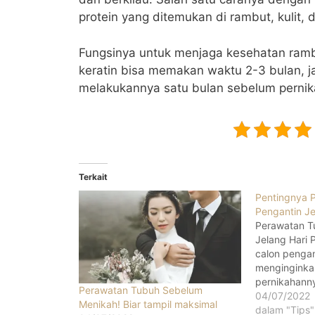
protein yang ditemukan di rambut, kulit, 
Fungsinya untuk menjaga kesehatan ramb
keratin bisa memakan waktu 2-3 bulan, j
melakukannya satu bulan sebelum perni
Terkait
Pentingnya 
Pengantin Je
Perawatan T
Jelang Hari 
calon pengan
menginginka
pernikahann
Perawatan Tubuh Sebelum
sempurna. Da
04/07/2022
Menikah! Biar tampil maksimal
pernikahan y
dalam "Tips"