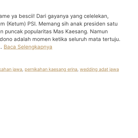
me ya bescii! Dari gayanya yang celelekan,
um (Ketum) PSI. Memang sih anak presiden satu
bukan puncak popularitas Mas Kaesang. Namun
dono adalah momen ketika seluruh mata tertuju.
 …
Baca Selengkapnya
kahan jawa
,
pernikahan kaesang erina
,
wedding adat jawa