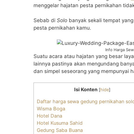
at
itt
c
e
ai
e
ar
menggelar hajatan pesta pernikahan tidak
s
er
e
gr
l
e
A
b
a
Sebab di
Solo
banyak sekali tempat yan
pesta pernikahan kamu.
p
o
m
p
o
k
Info Harga Sew
Suatu acara atau hajatan yang besar lay
lainnya pastinya akan mengundang banya
dan simpel seseorang yang mempunyai ha
Isi Konten
[
hide
]
Daftar harga sewa gedung pernikahan solo
Wisma Boga
Hotel Dana
Hotel Kusuma Sahid
Gedung Saba Buana