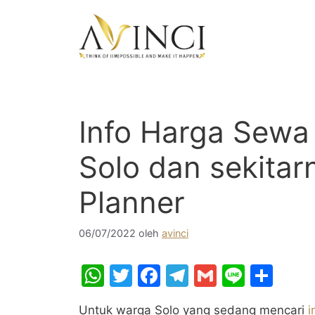
Langsung
ke
isi
Info Harga Sewa
Solo dan sekitarn
Planner
06/07/2022
oleh
avinci
W
T
F
T
G
Li
S
h
w
a
el
m
n
h
Untuk warga Solo yang sedang mencari
i