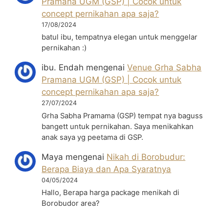
Pramana UGM (GSP) | Cocok untuk
concept pernikahan apa saja?
17/08/2024
batul ibu, tempatnya elegan untuk menggelar
pernikahan :)
ibu. Endah
mengenai
Venue Grha Sabha
Pramana UGM (GSP) | Cocok untuk
concept pernikahan apa saja?
27/07/2024
Grha Sabha Pramama (GSP) tempat nya baguss
bangett untuk pernikahan. Saya menikahkan
anak saya yg peetama di GSP.
Maya
mengenai
Nikah di Borobudur:
Berapa Biaya dan Apa Syaratnya
04/05/2024
Hallo, Berapa harga package menikah di
Borobudor area?