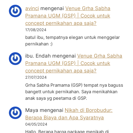
avinci
mengenai
Venue Grha Sabha
Pramana UGM (GSP) | Cocok untuk
concept pernikahan apa saja?
17/08/2024
batul ibu, tempatnya elegan untuk menggelar
pernikahan :)
ibu. Endah
mengenai
Venue Grha Sabha
Pramana UGM (GSP) | Cocok untuk
concept pernikahan apa saja?
27/07/2024
Grha Sabha Pramama (GSP) tempat nya baguss
bangett untuk pernikahan. Saya menikahkan
anak saya yg peetama di GSP.
Maya
mengenai
Nikah di Borobudur:
Berapa Biaya dan Apa Syaratnya
04/05/2024
Hallo, Berapa harga package menikah di