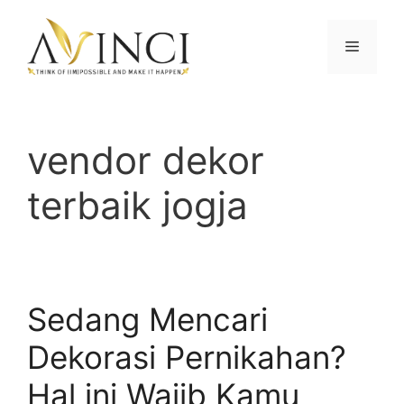
Langsung
ke
Menu
isi
vendor dekor
terbaik jogja
Sedang Mencari
Dekorasi Pernikahan?
Hal ini Wajib Kamu