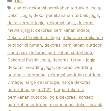
Tips
Tag
contoh dekorasi pernikahan terbaik di jogja
,
Dekor Jogja
,
dekor pernikahahan terbaik jogja
,
dekor terbaik jogja
,
dekorasi jogja
,
dekorasi
mewah jogja
,
dekorasi pernikahan indoor
,
Dekorasi Pernikahan Jogja
,
dekorasi pernikahan
outdoor di rumah
,
dekorasi pernikahan outdoor
siang hari
,
dekorasi pernikahan sederhana
,
Dekorasi Rustic Jogja
,
dekorasi terbaik jogja
,
dekorasi wedding jogja
,
dekorasi wedding
outdoor sederhana
,
dekorasi wedding outdoor
vintage
,
harga dekor jogja
,
harga dekorasi
pernikahan jogja 2022
,
harga dekorasi
pernikahan outdoor
,
jogja dekorasi
,
konsep
pernikahan outdoor
,
rekomendasi dekor terbaik