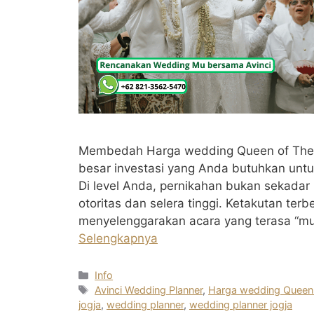
Membedah Harga wedding Queen of The 
besar investasi yang Anda butuhkan untuk
Di level Anda, pernikahan bukan sekada
otoritas dan selera tinggi. Ketakutan ter
menyelenggarakan acara yang terasa “m
Selengkapnya
Kategori
Info
Tag
Avinci Wedding Planner
,
Harga wedding Queen 
jogja
,
wedding planner
,
wedding planner jogja