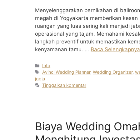
Menyelenggarakan pernikahan di ballroo
megah di Yogyakarta memberikan kesan p
ruangan yang luas sering kali menjadi je
operasional yang tajam. Memahami kesal
langkah preventif untuk memastikan kem
kenyamanan tamu. …
Baca Selengkapnya
Kategori
Info
Tag
Avinci Wedding Planner
,
Wedding Organizer
,
we
jogja
Tinggalkan komentar
Biaya Wedding Oma
Menghitung Investas