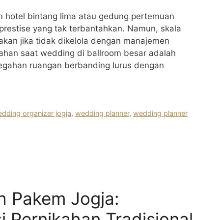
m hotel bintang lima atau gedung pertemuan
restise yang tak terbantahkan. Namun, skala
bakan jika tidak dikelola dengan manajemen
ahan saat wedding di ballroom besar adalah
egahan ruangan berbanding lurus dengan
dding organizer jogja
,
wedding planner
,
wedding planner
h Pakem Jogja:
i Pernikahan Tradisional