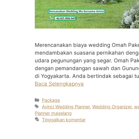
Merencanakan biaya wedding Omah Pakem
mendambakan suasana pernikahan dengan
udara pegunungan yang segar. Omah Pak
dengan pemandangan sawah dan Gunung Me
di Yogyakarta. Anda bertindak sebagai 
Baca Selengkapnya
Kategori
Package
Tag
Avinci Wedding Planner
,
Wedding Organizer
,
we
Planner magelang
Tinggalkan komentar