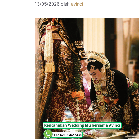
13/05/2026
oleh
avinci