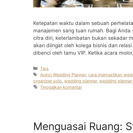
Ketepatan waktu dalam sebuah perhelata
manajemen sang tuan rumah. Bagi Anda 
citra diri, keterlambatan bukan sekadar 
akan diingat oleh kolega bisnis dan relas
dibenci oleh tamu VIP. Ketika acara mol
Kategori
Tips
Tag
Avinci Wedding Planner
,
cara memastikan wedd
organizer solo
,
wedding planner
,
wedding planner
Tinggalkan komentar
Menguasai Ruang: S