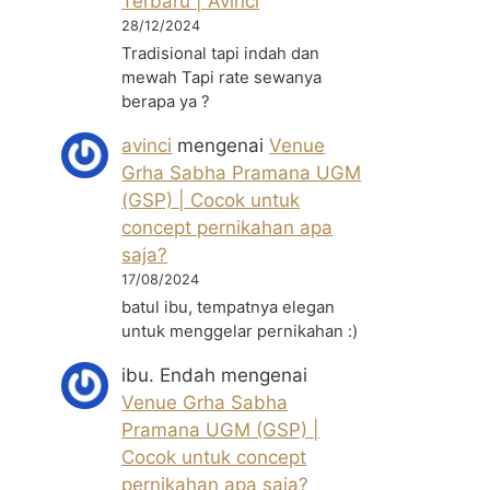
Terbaru | Avinci
28/12/2024
Tradisional tapi indah dan
mewah Tapi rate sewanya
berapa ya ?
avinci
mengenai
Venue
Grha Sabha Pramana UGM
(GSP) | Cocok untuk
concept pernikahan apa
saja?
17/08/2024
batul ibu, tempatnya elegan
untuk menggelar pernikahan :)
ibu. Endah
mengenai
Venue Grha Sabha
Pramana UGM (GSP) |
Cocok untuk concept
pernikahan apa saja?