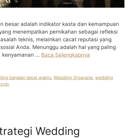
n besar adalah indikator kasta dan kemampuan
yang menempatkan pernikahan sebagai refleksi
masalah teknis, melainkan cacat reputasi yang
i sosial Anda. Menunggu adalah hal yang paling
or, kenyamanan …
Baca Selengkapnya
ing berjalan tepat waktu
,
Wedding Organizer
,
wedding
 solo
trategi Wedding