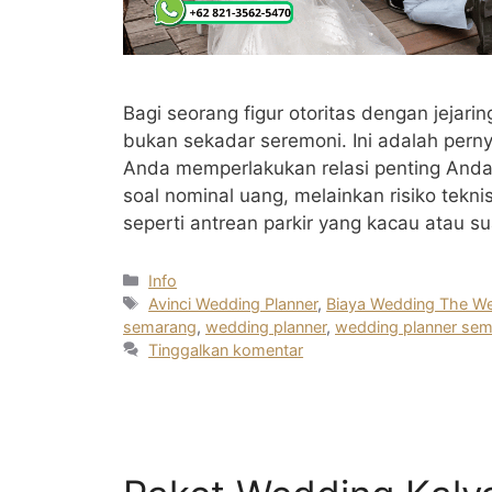
Bagi seorang figur otoritas dengan jejari
bukan sekadar seremoni. Ini adalah pern
Anda memperlakukan relasi penting Anda.
soal nominal uang, melainkan risiko tek
seperti antrean parkir yang kacau atau
Kategori
Info
Tag
Avinci Wedding Planner
,
Biaya Wedding The We
semarang
,
wedding planner
,
wedding planner se
Tinggalkan komentar