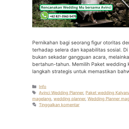
Pernikahan bagi seorang figur otoritas de
terhadap selera dan kapabilitas sosial. D
bukan sekadar gangguan acara, melainkan
bertahun-tahun. Memilih Paket wedding K
langkah strategis untuk memastikan bah
Kategori
Info
Tag
Avinci Wedding Planner
,
Paket wedding Kalyan
magelang
,
wedding planner
,
Wedding Planner ma
Tinggalkan komentar