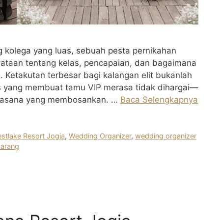
ng kolega yang luas, sebuah pesta pernikahan
yataan tentang kelas, pencapaian, dan bagaimana
 Ketakutan terbesar bagi kalangan elit bukanlah
nis yang membuat tamu VIP merasa tidak dihargai—
 suasana yang membosankan. …
Baca Selengkapnya
stlake Resort Jogja
,
Wedding Organizer
,
wedding organizer
marang