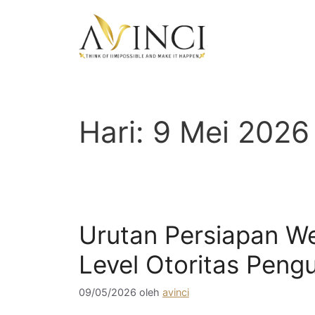
Langsung
ke
isi
Hari:
9 Mei 2026
Urutan Persiapan W
Level Otoritas Peng
09/05/2026
oleh
avinci