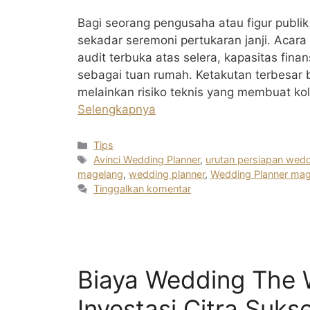
Bagi seorang pengusaha atau figur publik 
sekadar seremoni pertukaran janji. Acara
audit terbuka atas selera, kapasitas fi
sebagai tuan rumah. Ketakutan terbesar b
melainkan risiko teknis yang membuat k
Selengkapnya
Kategori
Tips
Tag
Avinci Wedding Planner
,
urutan persiapan wed
magelang
,
wedding planner
,
Wedding Planner ma
Tinggalkan komentar
Biaya Wedding The 
Investasi Citra Suks