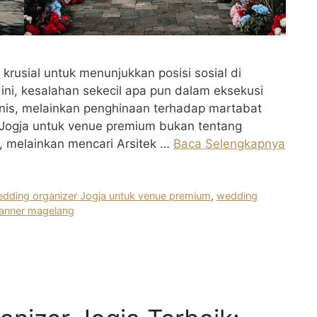
krusial untuk menunjukkan posisi sosial di
l ini, kesalahan sekecil apa pun dalam eksekusi
is, melainkan penghinaan terhadap martabat
 Jogja untuk venue premium bukan tentang
, melainkan mencari Arsitek …
Baca Selengkapnya
dding organizer Jogja untuk venue premium
,
wedding
anner magelang