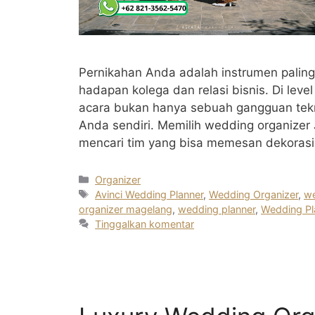
Pernikahan Anda adalah instrumen paling 
hadapan kolega dan relasi bisnis. Di leve
acara bukan hanya sebuah gangguan tekn
Anda sendiri. Memilih wedding organizer
mencari tim yang bisa memesan dekorasi
Kategori
Organizer
Tag
Avinci Wedding Planner
,
Wedding Organizer
,
we
organizer magelang
,
wedding planner
,
Wedding Pl
Tinggalkan komentar