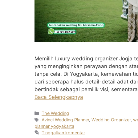
Memilih luxury wedding organizer Jogja t
yang menginginkan perayaan dengan stand
tanpa cela. Di Yogyakarta, kemewahan tid
dari seberapa halus detail-detail adat 
bertindak sebagai pemilik visi, sementara
Baca Selengkapnya
Kategori
The Wedding
Tag
Avinci Wedding Planner
,
Wedding Organizer
,
we
planner yogyakarta
Tinggalkan komentar