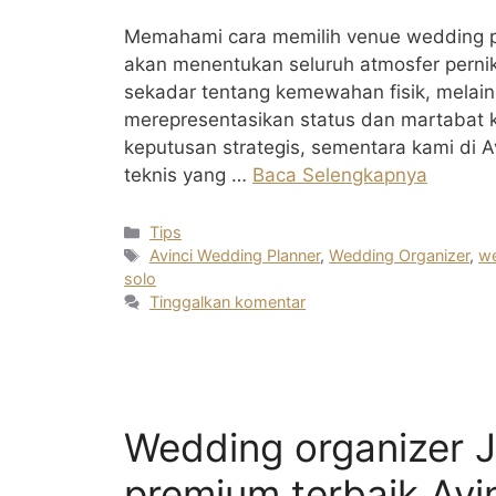
Memahami cara memilih venue wedding pr
akan menentukan seluruh atmosfer perni
sekadar tentang kemewahan fisik, mela
merepresentasikan status dan martabat 
keputusan strategis, sementara kami di A
teknis yang …
Baca Selengkapnya
Kategori
Tips
Tag
Avinci Wedding Planner
,
Wedding Organizer
,
we
solo
Tinggalkan komentar
Wedding organizer J
premium terbaik Avi