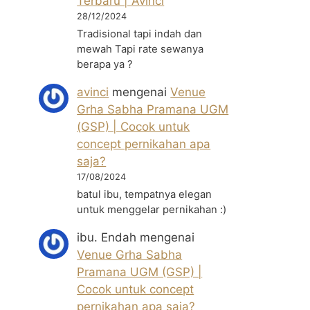
Terbaru | Avinci
28/12/2024
Tradisional tapi indah dan
mewah Tapi rate sewanya
berapa ya ?
avinci
mengenai
Venue
Grha Sabha Pramana UGM
(GSP) | Cocok untuk
concept pernikahan apa
saja?
17/08/2024
batul ibu, tempatnya elegan
untuk menggelar pernikahan :)
ibu. Endah
mengenai
Venue Grha Sabha
Pramana UGM (GSP) |
Cocok untuk concept
pernikahan apa saja?